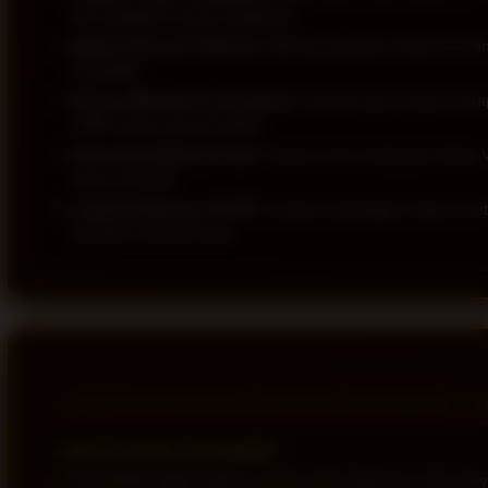
dan Singapura secara langsung.
Diskon Pasaran Terbesar:
Nikmati potongan harga taruhan
kompetitif.
Proses WD Kilat & Transparan:
Kemenangan jackpot berap
100% tuntas tanpa kendala.
Akses Anti-Blokir 24 Jam:
Tautan resmi cadangan bebas V
secara berkala.
Layanan Bantuan CS VIP:
Layanan pelanggan siaga nons
kendala transaksi Anda.
PERTANYAAN UMUM MEMBER T
1. APA ITU SITUS TOTOSUPER?
TOTOSUPER adalah platform taruhan online terpercaya yang meny