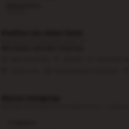
Makanan khusus
Vegetarian
Fasilitas Lbn Asian Hotel
Fasilitasnya luar biasa! Skor ulasan: 8,7
Situs Bandar Judi Online Terpercaya
Kolam renang indoor
WiFi gratis
Kamar bebas rok
Layanan kamar
Pembuat teh/kopi di semua kamar
Aturan menginap
Lbn Asian Hotel menerima permintaan khusus - masukkan d
Check-in