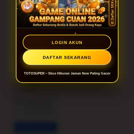
TOTOSUPER
Memiliki tingkat
persentase
kemenangan
Maxwin yang
tinggi hingga
95.99%
Informasi Pasaran
Terbaru
Singapore, Toto
Macau, Sydney,
Hongkong Dan WLA
(World Lottery
Association)
Freebet Gratis
Untuk Member
Baru Toto Super
Daftar Sekarang