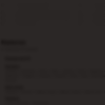
Restoran
2 restoran di tempat
Restaurant #1
Masakan
Amerika • Kamboja • China • Italia • Jepang • Korea • Malaysia 
Seafood • Thailand • Vietnam • Austria • Lokal • Asia • Internasi
Kroasia
Buka untuk
Sarapan • Brunch • Makan siang • Makan malam • Minum teh • K
Suasana
Untuk keluarga • Tradisional