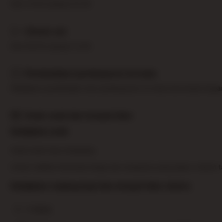
Dari 14.00 sampai 23.30
Check-out
Dari 06.00 sampai 12.00
Pembatalan/ pembayaran di muka
Kebijakan pembatalan dan pembayaran di muka bervariasi terg
Anak-anak dan tempat tidur
Kebijakan anak
Anak-anak bisa menginap.
Untuk melihat informasi harga dan okupansi yang tepat, mohon 
Kebijakan ranjang bayi dan tempat tidur ekstra
0 - 2 tahun