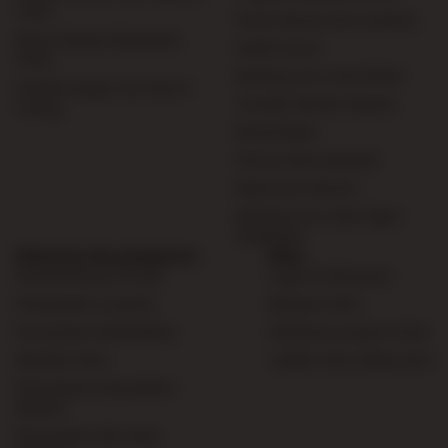
100%
Promo liburan dan musiman
Bonus Garansi Kekalahan
Artikel travel
100%
Booking.com untuk Bisnis
Prediksi Angka Jitu Nomor
Traveller Review Awards
Tarung
Rental Mobil
Pencari tiket pesawat
Reservasi restoran
Booking.com untuk Agen
Perjalanan
Ketentuan dan pengaturan
Mitra
Pemberitahuan Privasi
Login ke Ekstranet
Persyaratan Layanan
Bantuan mitra
Pernyataan Aksesibilitas
Daftarkan properti Anda
Masalah mitra
Jadilah mitra afiliasi kami
Pernyataan Perbudakan
Modern
Pernyataan Hak Asasi