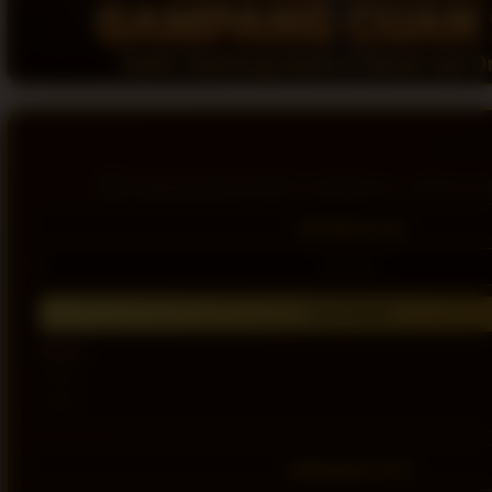
🎲 GENERATOR ANGKA JITU 
TOTO MACAU 4D
----
ACAK ANGKA
Riwayat:
• 8492
• 1039
HONGKONG LOTTO