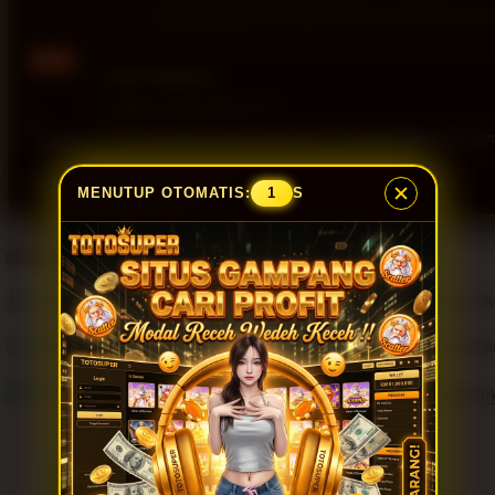
ULASAN PEMAIN TOTOS
Dewi Anggraini
CASI
Bandung • 02 Ags 2026 ⭐⭐⭐⭐⭐
"Live casinonya jernih tanpa lag, CS ramah banget bantu proses registrasi 
Situs Bandar Judi Online Terpercaya
Kolam renang indoor
WiFi gratis
Kamar bebas rok
Parkir gratis
Fasilitas tamu difabel
Layanan kama
Pembuat teh/kopi di semua kamar
Bar
Sarapann
Keunggulan