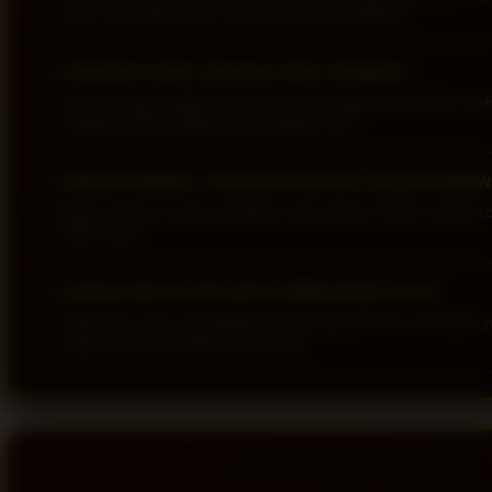
resmi, Slot Online gacor, Live Casino, dan Sportsbook.
2. PASARAN TOGEL APA SAJA YANG TERSEDIA?
Pasaran utama meliputi Toto Macau 4D, Hongkong Lotto (HK), Syd
Singapura (SGP) dengan hasil terupdate resmi.
3. BERAPA MINIMAL TRANSAKSI DEPOSIT DAN WITHDRAW
Minimal deposit sangat terjangkau mulai dari Rp 10.000 via Bank Lo
QRIS instan.
4. APAKAH BUTUH VPN UNTUK MENGAKSES SITUS?
Tidak perlu. Kami menyediakan domain alternatif resmi anti-blokir 
langsung dari HP Android maupun iOS.