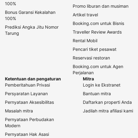
100%
Promo liburan dan musiman
Bonus Garansi Kekalahan
Artikel travel
100%
Booking.com untuk Bisnis
Prediksi Angka Jitu Nomor
Traveller Review Awards
Tarung
Rental Mobil
Pencari tiket pesawat
Reservasi restoran
Booking.com untuk Agen
Perjalanan
Ketentuan dan pengaturan
Mitra
Pemberitahuan Privasi
Login ke Ekstranet
Persyaratan Layanan
Bantuan mitra
Pernyataan Aksesibilitas
Daftarkan properti Anda
Masalah mitra
Jadilah mitra afiliasi kami
Pernyataan Perbudakan
Modern
Pernyataan Hak Asasi