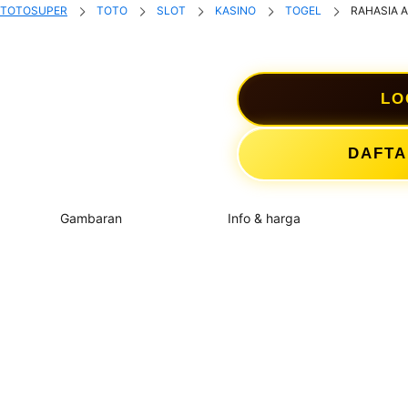
TOTOSUPER
TOTO
SLOT
KASINO
TOGEL
RAHASIA 
LO
DAFTA
Gambaran
Info & harga