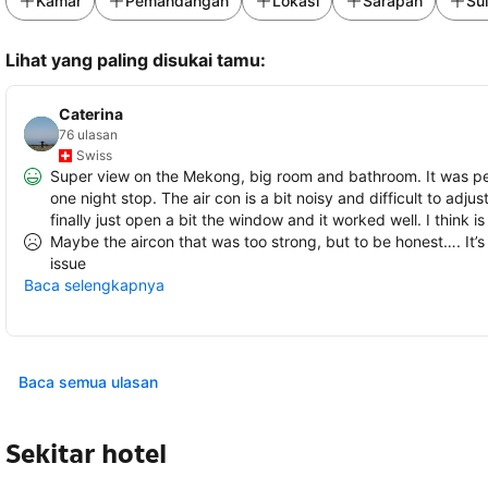
Kamar
Pemandangan
Lokasi
Sarapan
Sui
Lihat yang paling disukai tamu:
Caterina
76 ulasan
Swiss
Super view on the Mekong, big room and bathroom. It was pe
one night stop. The air con is a bit noisy and difficult to adjus
finally just open a bit the window and it worked well. I think is
the best hotel in town.
Maybe the aircon that was too strong, but to be honest…. It’s
issue
Baca selengkapnya
Baca semua ulasan
Sekitar hotel