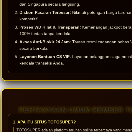
dan Singapura secara langsung.
Diskon Pasaran Terbesar:
Nikmati potongan harga taruhan
kompetitif.
Proses WD Kilat & Transparan:
Kemenangan jackpot berap
100% tuntas tanpa kendala.
Akses Anti-Blokir 24 Jam:
Tautan resmi cadangan bebas V
secara berkala.
Layanan Bantuan CS VIP:
Layanan pelanggan siaga nons
kendala transaksi Anda.
PERTANYAAN UMUM MEMBER T
1. APA ITU SITUS TOTOSUPER?
TOTOSUPER adalah platform taruhan online terpercaya yang meny