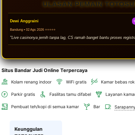
ULASAN PEMAIN TOTOS
nggraini
CASINO MEMBE
 • 02 Ags 2026 ⭐⭐⭐⭐⭐
asinonya jernih tanpa lag, CS ramah banget bantu proses registrasi akun baru
Situs Bandar Judi Online Terpercaya
Kolam renang indoor
WiFi gratis
Kamar bebas rok
Parkir gratis
Fasilitas tamu difabel
Layanan kama
Pembuat teh/kopi di semua kamar
Bar
Sarapann
Keunggulan