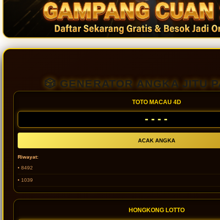
🎲 GENERATOR ANGKA JITU 
TOTO MACAU 4D
----
ACAK ANGKA
Riwayat:
• 8492
• 1039
HONGKONG LOTTO