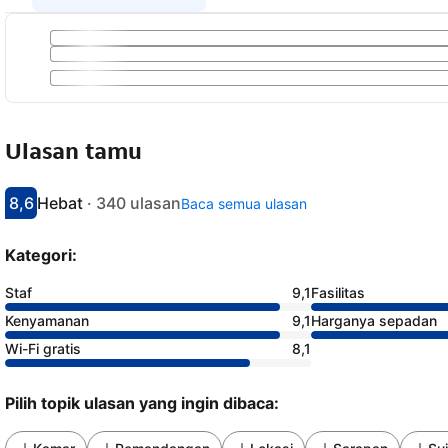
Ulasan tamu
8,6
Hebat
·
340 ulasan
Baca semua ulasan
Skor 8.6
Rating sangat baik
Kategori:
Staf
9,1
Fasilitas
Kenyamanan
9,1
Harganya sepadan
Wi-Fi gratis
8,1
Pilih topik ulasan yang ingin dibaca: