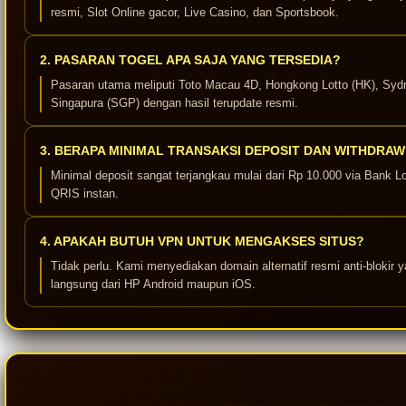
resmi, Slot Online gacor, Live Casino, dan Sportsbook.
2. PASARAN TOGEL APA SAJA YANG TERSEDIA?
Pasaran utama meliputi Toto Macau 4D, Hongkong Lotto (HK), Syd
Singapura (SGP) dengan hasil terupdate resmi.
3. BERAPA MINIMAL TRANSAKSI DEPOSIT DAN WITHDRAW
Minimal deposit sangat terjangkau mulai dari Rp 10.000 via Bank Lo
QRIS instan.
4. APAKAH BUTUH VPN UNTUK MENGAKSES SITUS?
Tidak perlu. Kami menyediakan domain alternatif resmi anti-blokir 
langsung dari HP Android maupun iOS.