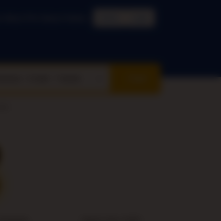
n Akun Pro Gacor Kamu
Daftar
Login
Cari
ewasa · 0 anak · 1 kamar
ITU
menginap
Ulasan tamu (340)