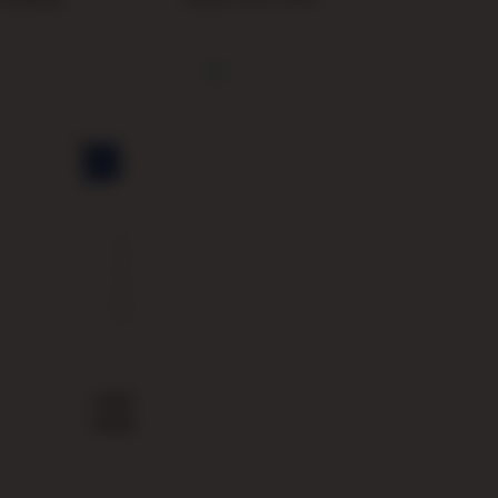
Hebat
8,6
340
Skor 8.6
Rating sangat baik
ulasan
Lokasinya
9,5
sempurna!