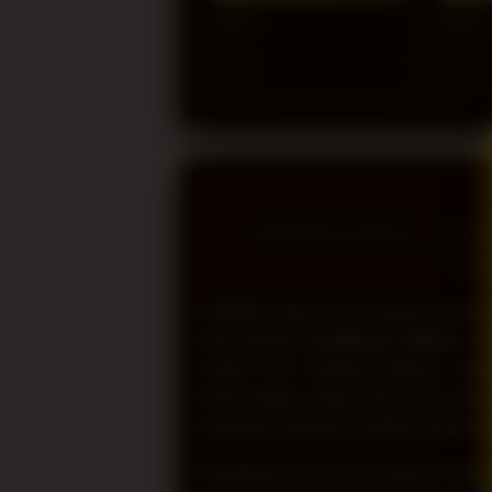
Riwayat:
Riwayat:
• 8492
• 5920
• 1039
• 7418
TOTOSUPER : DA
TO
Dapatkan data nomor keluaran terbaru
hasil pasaran
Hongkong
,
Sydney
, hi
setiap hari! Sebagai platform terd
berkecepatan tinggi guna memastikan 
transparan bagi para prediktor handal di
Bergabung bersama ekosistem judi dar