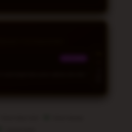
EMAIN TOTOSUPER
Fajar Saputra
SPORTSBOOK MEMBE
CASINO MEMBER
Makassar • 01 Ags 2026 ⭐⭐⭐⭐⭐
"Odds bola terbaik ada di sini. Menan
antu proses registrasi akun baru."
parlay puluhan juta tetap dibayar
lunas."
Kamar bebas rokok
Kamar keluarga
Layanan kamar