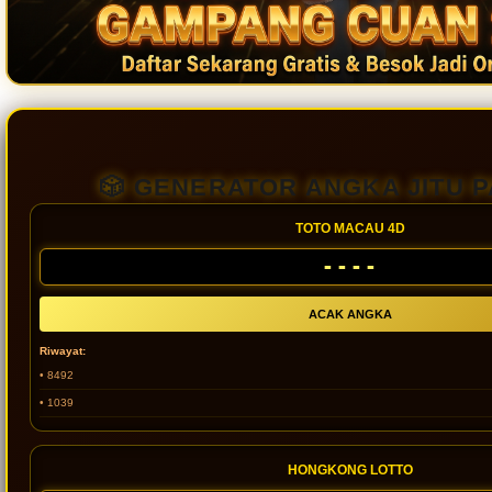
🎲 GENERATOR ANGKA JITU 
TOTO MACAU 4D
----
ACAK ANGKA
Riwayat:
• 8492
• 1039
HONGKONG LOTTO