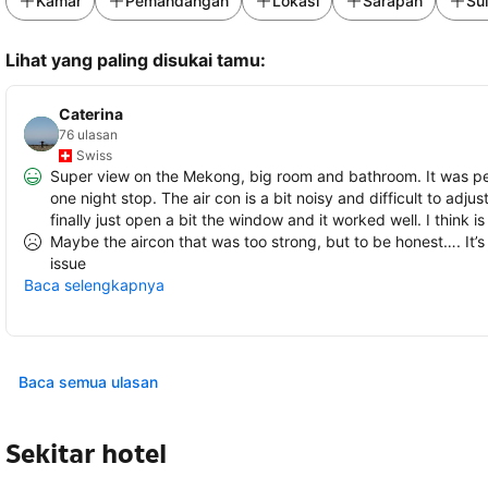
Kamar
Pemandangan
Lokasi
Sarapan
Sui
Lihat yang paling disukai tamu:
Caterina
76 ulasan
Swiss
Super view on the Mekong, big room and bathroom. It was pe
one night stop. The air con is a bit noisy and difficult to adjus
finally just open a bit the window and it worked well. I think is
the best hotel in town.
Maybe the aircon that was too strong, but to be honest…. It’s
issue
Baca selengkapnya
Baca semua ulasan
Sekitar hotel