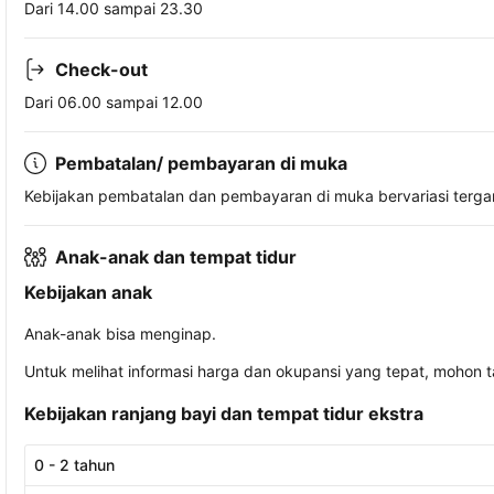
Dari 14.00 sampai 23.30
Check-out
Dari 06.00 sampai 12.00
Pembatalan/ pembayaran di muka
Kebijakan pembatalan dan pembayaran di muka bervariasi terg
Anak-anak dan tempat tidur
Kebijakan anak
Anak-anak bisa menginap.
Untuk melihat informasi harga dan okupansi yang tepat, mohon 
Kebijakan ranjang bayi dan tempat tidur ekstra
0 - 2 tahun