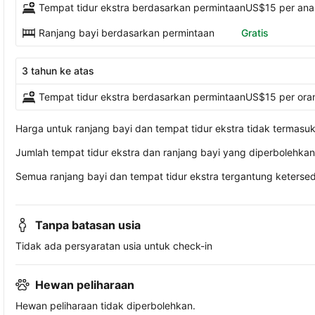
Tempat tidur ekstra berdasarkan permintaan
US$15 per ana
Ranjang bayi berdasarkan permintaan
Gratis
3 tahun ke atas
Tempat tidur ekstra berdasarkan permintaan
US$15 per ora
Harga untuk ranjang bayi dan tempat tidur ekstra tidak termasuk
Jumlah tempat tidur ekstra dan ranjang bayi yang diperbolehkan 
Semua ranjang bayi dan tempat tidur ekstra tergantung ketersed
Tanpa batasan usia
Tidak ada persyaratan usia untuk check-in
Hewan peliharaan
Hewan peliharaan tidak diperbolehkan.