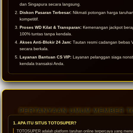
dan Singapura secara langsung.
Diskon Pasaran Terbesar:
Nikmati potongan harga taruhan
kompetitif.
Proses WD Kilat & Transparan:
Kemenangan jackpot berap
100% tuntas tanpa kendala.
Akses Anti-Blokir 24 Jam:
Tautan resmi cadangan bebas V
secara berkala.
Layanan Bantuan CS VIP:
Layanan pelanggan siaga nons
kendala transaksi Anda.
PERTANYAAN UMUM MEMBER T
1. APA ITU SITUS TOTOSUPER?
TOTOSUPER adalah platform taruhan online terpercaya yang meny