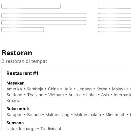
Restoran
2 restoran di tempat
Restaurant #1
Masakan
Amerika • Kamboja • China • Italia • Jepang • Korea • Malaysia 
Seafood • Thailand • Vietnam • Austria • Lokal • Asia • Internasi
Kroasia
Buka untuk
Sarapan • Brunch • Makan siang • Makan malam • Minum teh • K
Suasana
Untuk keluarga • Tradisional