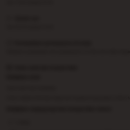
Dari 14.00 sampai 23.30
Check-out
Dari 06.00 sampai 12.00
Pembatalan/ pembayaran di muka
Kebijakan pembatalan dan pembayaran di muka bervariasi terg
Anak-anak dan tempat tidur
Kebijakan anak
Anak-anak bisa menginap.
Untuk melihat informasi harga dan okupansi yang tepat, mohon 
Kebijakan ranjang bayi dan tempat tidur ekstra
0 - 2 tahun