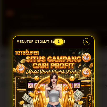
ULASAN PEMAIN TOTOS
Dewi Anggraini
CASINO
Bandung • 02 Ags 2026 ⭐⭐⭐⭐⭐
"Live casinonya jernih tanpa lag, CS ramah banget bantu proses registrasi aku
Situs Bandar Judi Online Terpercaya
Kolam renang indoor
WiFi gratis
Kamar bebas rok
Parkir gratis
Fasilitas tamu difabel
Layanan kama
Pembuat teh/kopi di semua kamar
Bar
Sarapann
Keunggulan