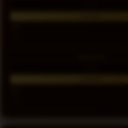
----
ACAK ANGKA
Riwayat:
• 5920
• 7418
SYDNEY LOTTO
----
ACAK ANGKA
Riwayat:
• 3184
• 9025