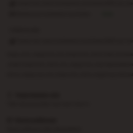
Tempat tidur ekstra berdasarkan permintaan
US$15 per ana
Ranjang bayi berdasarkan permintaan
Gratis
3 tahun ke atas
Tempat tidur ekstra berdasarkan permintaan
US$15 per ora
Harga untuk ranjang bayi dan tempat tidur ekstra tidak termasuk
Jumlah tempat tidur ekstra dan ranjang bayi yang diperbolehkan 
Semua ranjang bayi dan tempat tidur ekstra tergantung ketersed
Tanpa batasan usia
Tidak ada persyaratan usia untuk check-in
Hewan peliharaan
Hewan peliharaan tidak diperbolehkan.