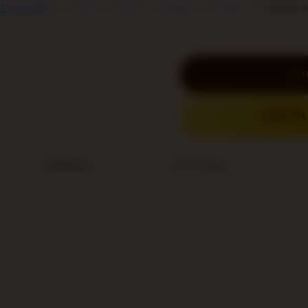
TOTOSUPER
TOTO
SLOT
KASINO
TOGEL
RAHASIA 
LO
DAFTA
Gambaran
Info & harga