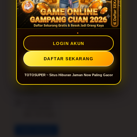
TOTOSUPER
Memiliki tingkat
persentase
kemenangan
Maxwin yang
tinggi hingga
95.99%
Informasi Pasaran
Terbaru
Singapore, Toto
Macau, Sydney,
Hongkong Dan WLA
(World Lottery
Association)
Freebet Gratis
Untuk Member
Baru Toto Super
Daftar Sekarang