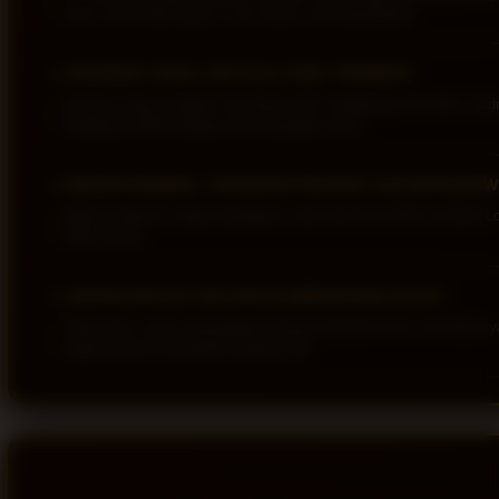
resmi, Slot Online gacor, Live Casino, dan Sportsbook.
2. PASARAN TOGEL APA SAJA YANG TERSEDIA?
Pasaran utama meliputi Toto Macau 4D, Hongkong Lotto (HK), Syd
Singapura (SGP) dengan hasil terupdate resmi.
3. BERAPA MINIMAL TRANSAKSI DEPOSIT DAN WITHDRAW
Minimal deposit sangat terjangkau mulai dari Rp 10.000 via Bank Lo
QRIS instan.
4. APAKAH BUTUH VPN UNTUK MENGAKSES SITUS?
Tidak perlu. Kami menyediakan domain alternatif resmi anti-blokir 
langsung dari HP Android maupun iOS.