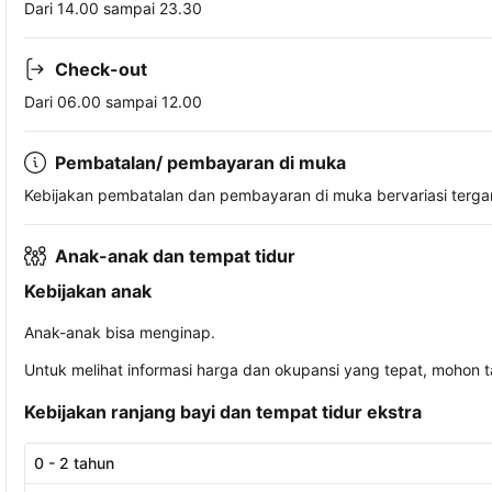
Dari 14.00 sampai 23.30
Check-out
Dari 06.00 sampai 12.00
Pembatalan/ pembayaran di muka
Kebijakan pembatalan dan pembayaran di muka bervariasi terg
Anak-anak dan tempat tidur
Kebijakan anak
Anak-anak bisa menginap.
Untuk melihat informasi harga dan okupansi yang tepat, mohon 
Kebijakan ranjang bayi dan tempat tidur ekstra
0 - 2 tahun