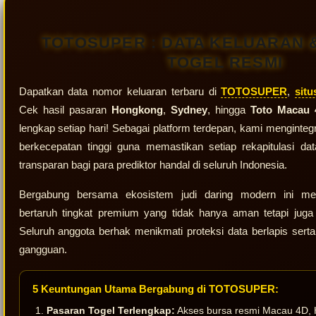
TOTOSUPER : DATA KELUARAN 
TOGEL RESMI
Dapatkan data nomor keluaran terbaru di
TOTOSUPER
,
situ
Cek hasil pasaran
Hongkong
,
Sydney
, hingga
Toto Macau 
lengkap setiap hari! Sebagai platform terdepan, kami menginteg
berkecepatan tinggi guna memastikan setiap rekapitulasi dat
transparan bagi para prediktor handal di seluruh Indonesia.
Bergabung bersama ekosistem judi daring modern ini me
bertaruh tingkat premium yang tidak hanya aman tetapi jug
Seluruh anggota berhak menikmati proteksi data berlapis serta 
gangguan.
5 Keuntungan Utama Bergabung di TOTOSUPER:
Pasaran Togel Terlengkap:
Akses bursa resmi Macau 4D, 