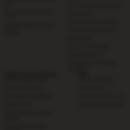
100%
Promo liburan dan musiman
Bonus Garansi Kekalahan
Artikel travel
100%
Booking.com untuk Bisnis
Prediksi Angka Jitu Nomor
Traveller Review Awards
Tarung
Rental Mobil
Pencari tiket pesawat
Reservasi restoran
Booking.com untuk Agen
Perjalanan
Ketentuan dan pengaturan
Mitra
Pemberitahuan Privasi
Login ke Ekstranet
Persyaratan Layanan
Bantuan mitra
Pernyataan Aksesibilitas
Daftarkan properti Anda
Masalah mitra
Jadilah mitra afiliasi kami
Pernyataan Perbudakan
Modern
Pernyataan Hak Asasi