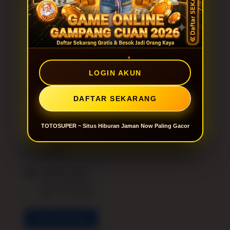
TOTOSUPER
Memiliki tingkat
persentase
kemenangan
Maxwin yang
tinggi hingga
95.99%
Informasi Pasaran
Terbaru
Singapore, Toto
Macau, Sydney,
Hongkong Dan WLA
(World Lottery
Association)
Freebet Gratis
Untuk Member
Baru Toto Super
Daftar Sekarang