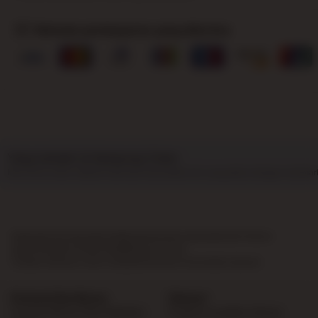
Metode pembayaran yang diterima
Yang terbaik di Kampong Cham
Klik di sini untuk melihat hotel dan akomodasi lain yang dekat dengan landm
Negara
Kawasan
Kota
Distrik
Bandara
Hotel
Landmark
Rumah liburan
Apartemen
Resor
Vila
Hostel
B&B
Guest House
Tempat istimewa untuk menginap
Temukan akomodasi bulanan
Promosi Dan Bonus
Telusuri
Promosi Bonus New Member
Program loyalitas Genius