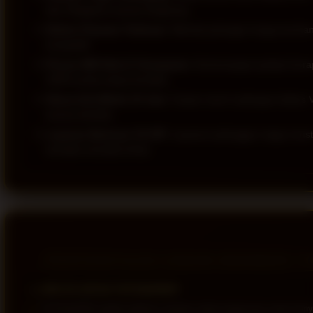
dan Singapura secara langsung.
Diskon Pasaran Terbesar:
Nikmati potongan harga taruhan
kompetitif.
Proses WD Kilat & Transparan:
Kemenangan jackpot berap
100% tuntas tanpa kendala.
Akses Anti-Blokir 24 Jam:
Tautan resmi cadangan bebas V
secara berkala.
Layanan Bantuan CS VIP:
Layanan pelanggan siaga nons
kendala transaksi Anda.
PERTANYAAN UMUM MEMBER T
1. APA ITU SITUS TOTOSUPER?
TOTOSUPER adalah platform taruhan online terpercaya yang meny