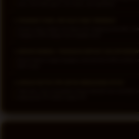
resmi, Slot Online gacor, Live Casino, dan Sportsbook.
2. PASARAN TOGEL APA SAJA YANG TERSEDIA?
Pasaran utama meliputi Toto Macau 4D, Hongkong Lotto (HK), Syd
Singapura (SGP) dengan hasil terupdate resmi.
3. BERAPA MINIMAL TRANSAKSI DEPOSIT DAN WITHDRAW
Minimal deposit sangat terjangkau mulai dari Rp 10.000 via Bank Lo
QRIS instan.
4. APAKAH BUTUH VPN UNTUK MENGAKSES SITUS?
Tidak perlu. Kami menyediakan domain alternatif resmi anti-blokir 
langsung dari HP Android maupun iOS.