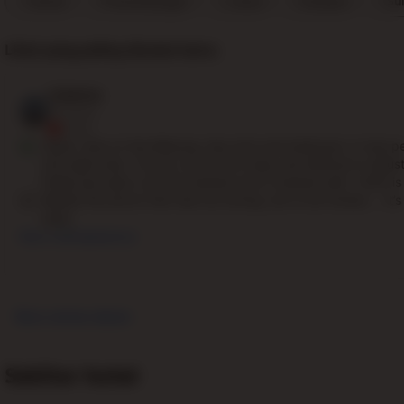
Kamar
Pemandangan
Lokasi
Sarapan
Sui
Lihat yang paling disukai tamu:
Caterina
76 ulasan
Swiss
Super view on the Mekong, big room and bathroom. It was pe
one night stop. The air con is a bit noisy and difficult to adjus
finally just open a bit the window and it worked well. I think is
the best hotel in town.
Maybe the aircon that was too strong, but to be honest…. It’s
issue
Baca selengkapnya
Baca semua ulasan
Sekitar hotel