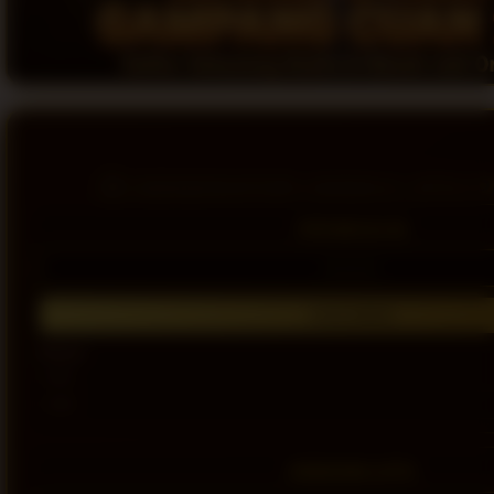
🎲 GENERATOR ANGKA JITU 
TOTO MACAU 4D
----
ACAK ANGKA
Riwayat:
• 8492
• 1039
HONGKONG LOTTO