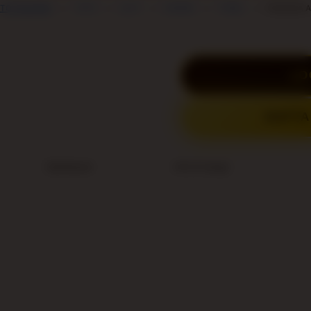
TOTOSUPER
TOTO
SLOT
KASINO
TOGEL
RAHASIA 
LO
DAFTA
Gambaran
Info & harga