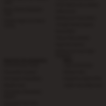
100%
Promo liburan dan musiman
Bonus Garansi Kekalahan
Artikel travel
100%
Booking.com untuk Bisnis
Prediksi Angka Jitu Nomor
Traveller Review Awards
Tarung
Rental Mobil
Pencari tiket pesawat
Reservasi restoran
Booking.com untuk Agen
Perjalanan
Ketentuan dan pengaturan
Mitra
Pemberitahuan Privasi
Login ke Ekstranet
Persyaratan Layanan
Bantuan mitra
Pernyataan Aksesibilitas
Daftarkan properti Anda
Masalah mitra
Jadilah mitra afiliasi kami
Pernyataan Perbudakan
Modern
Pernyataan Hak Asasi