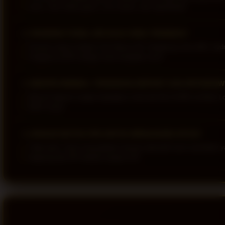
resmi, Slot Online gacor, Live Casino, dan Sportsbook.
2. PASARAN TOGEL APA SAJA YANG TERSEDIA?
Pasaran utama meliputi Toto Macau 4D, Hongkong Lotto (HK), Syd
Singapura (SGP) dengan hasil terupdate resmi.
3. BERAPA MINIMAL TRANSAKSI DEPOSIT DAN WITHDRAW
Minimal deposit sangat terjangkau mulai dari Rp 10.000 via Bank Lo
QRIS instan.
4. APAKAH BUTUH VPN UNTUK MENGAKSES SITUS?
Tidak perlu. Kami menyediakan domain alternatif resmi anti-blokir 
langsung dari HP Android maupun iOS.