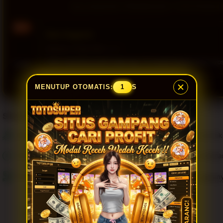
ULASAN PEMAIN TOTOS
Dewi Anggraini
CASI
Bandung • 02 Ags 2026 ⭐⭐⭐⭐⭐
"Live casinonya jernih tanpa lag, CS ramah banget bantu proses registrasi a
Situs Bandar Judi Online Terpercaya
Kolam renang indoor
WiFi gratis
Kamar bebas rok
Parkir gratis
Fasilitas tamu difabel
Layanan kama
Pembuat teh/kopi di semua kamar
Bar
Sarapann
Keunggulan