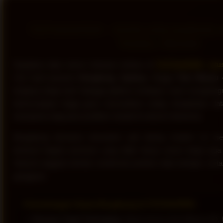
TOTOSUPER : DATA KELUARAN 
TOGEL RESMI
Dapatkan data nomor keluaran terbaru di
TOTOSUPER
,
situ
Cek hasil pasaran
Hongkong
,
Sydney
, hingga
Toto Macau 
lengkap setiap hari! Sebagai platform terdepan, kami menginteg
berkecepatan tinggi guna memastikan setiap rekapitulasi dat
transparan bagi para prediktor handal di seluruh Indonesia.
Bergabung bersama ekosistem judi daring modern ini me
bertaruh tingkat premium yang tidak hanya aman tetapi jug
Seluruh anggota berhak menikmati proteksi data berlapis serta 
gangguan.
5 Keuntungan Utama Bergabung di TOTOSUPER:
Pasaran Togel Terlengkap:
Akses bursa resmi Macau 4D, 